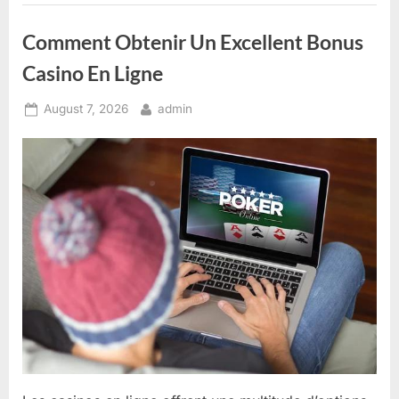
en
ligne”
Comment Obtenir Un Excellent Bonus
Casino En Ligne
Posted
By
August 7, 2026
admin
on