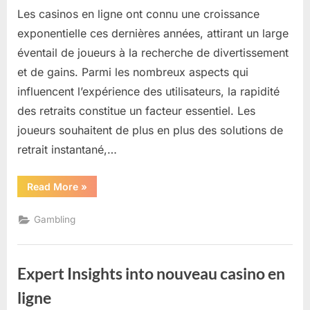
Les casinos en ligne ont connu une croissance
exponentielle ces dernières années, attirant un large
éventail de joueurs à la recherche de divertissement
et de gains. Parmi les nombreux aspects qui
influencent l’expérience des utilisateurs, la rapidité
des retraits constitue un facteur essentiel. Les
joueurs souhaitent de plus en plus des solutions de
retrait instantané,…
“Casino
Read More
»
en
ligne
retrait
Gambling
instantané
et
solutions
innovantes”
Expert Insights into nouveau casino en
ligne