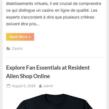
établissements virtuels, il est crucial de comprendre
ce qui distingue un casino en ligne de qualité. Les
experts s’accordent à dire que plusieurs critères
doivent être pris…
“Expert
Read More
»
Insights
into
nouveau
Casino
casino
en
ligne”
Explore Fan Essentials at Resident
Alien Shop Online
Posted
By
August 5, 2026
admin
on