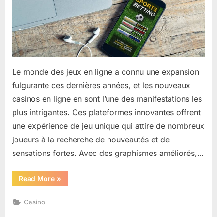
Le monde des jeux en ligne a connu une expansion
fulgurante ces dernières années, et les nouveaux
casinos en ligne en sont l’une des manifestations les
plus intrigantes. Ces plateformes innovantes offrent
une expérience de jeu unique qui attire de nombreux
joueurs à la recherche de nouveautés et de
sensations fortes. Avec des graphismes améliorés,…
“A
Read More
»
Complete
Guide
to
Casino
nouveau
casino