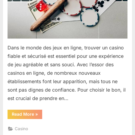
Dans le monde des jeux en ligne, trouver un casino
fiable et sécurisé est essentiel pour une expérience
de jeu agréable et sans souci. Avec l’essor des
casinos en ligne, de nombreux nouveaux
établissements font leur apparition, mais tous ne
sont pas dignes de confiance. Pour choisir le bon, il
est crucial de prendre en…
“Find
Read More
»
a
Trusted
Nouveau
Casino
Casino
En