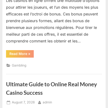
Les casinos en ligne offrent une multitude d’options
pour attirer les joueurs, et l’un des moyens les plus
efficaces est l’octroi de bonus. Ces bonus peuvent
prendre plusieurs formes, allant des bonus de
bienvenue aux promotions régulières. Pour tirer le
meilleur parti de ces offres, il est essentiel de
comprendre comment les obtenir et les…
“Comment
Read More
»
Obtenir
Un
Excellent
Gambling
Bonus
Casino
En
Ligne”
Ultimate Guide to Online Real Money
Casino Success
Posted
By
August 7, 2026
admin
on