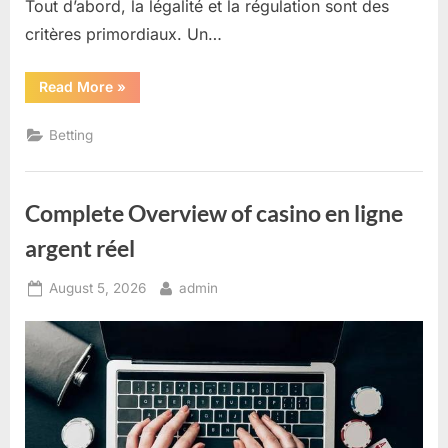
Tout d’abord, la légalité et la régulation sont des
critères primordiaux. Un…
“What
Read More
»
separates
a
casino
Betting
fiable
en
ligne
from
unreliable
Complete Overview of casino en ligne
options”
argent réel
Posted
By
August 5, 2026
admin
on