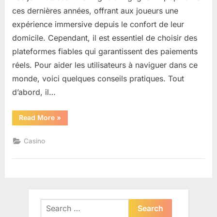
ces dernières années, offrant aux joueurs une
expérience immersive depuis le confort de leur
domicile. Cependant, il est essentiel de choisir des
plateformes fiables qui garantissent des paiements
réels. Pour aider les utilisateurs à naviguer dans ce
monde, voici quelques conseils pratiques. Tout
d’abord, il…
“Practical
Read More
»
Tips
for
casino
Casino
en
ligne
qui
paye
vraiment
Users”
Search