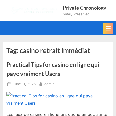
Skip
Private Chronology
to
Safely Preserved
content
Tag:
casino retrait immédiat
Practical Tips for casino en ligne qui
paye vraiment Users
Posted
By
June 11, 2026
admin
on
Les jeux de casino en ligne ont gagné en popularité