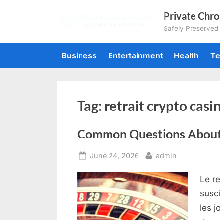
Skip
Private Chro
to
Safely Preserved
content
Business
Entertainment
Health
Te
Tag:
retrait crypto casi
Common Questions About r
Posted
By
June 24, 2026
admin
on
Le re
susc
les 