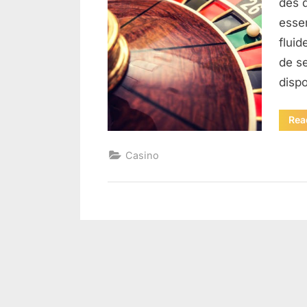
des 
essen
fluid
de s
disp
Rea
Casino