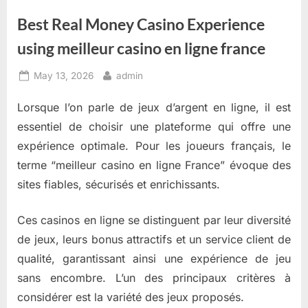
Best Real Money Casino Experience
using meilleur casino en ligne france
Posted
By
May 13, 2026
admin
on
Lorsque l’on parle de jeux d’argent en ligne, il est
essentiel de choisir une plateforme qui offre une
expérience optimale. Pour les joueurs français, le
terme “meilleur casino en ligne France” évoque des
sites fiables, sécurisés et enrichissants.
Ces casinos en ligne se distinguent par leur diversité
de jeux, leurs bonus attractifs et un service client de
qualité, garantissant ainsi une expérience de jeu
sans encombre. L’un des principaux critères à
considérer est la variété des jeux proposés.