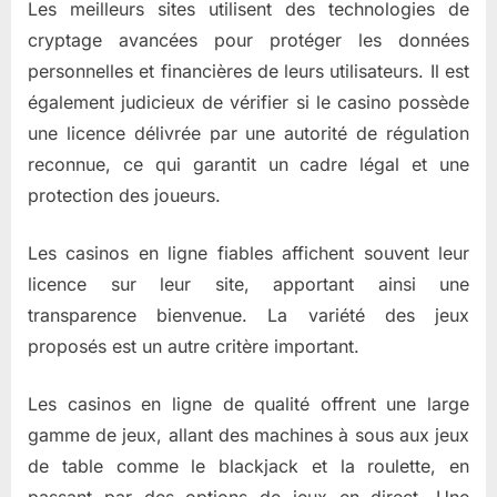
Les meilleurs sites utilisent des technologies de
cryptage avancées pour protéger les données
personnelles et financières de leurs utilisateurs. Il est
également judicieux de vérifier si le casino possède
une licence délivrée par une autorité de régulation
reconnue, ce qui garantit un cadre légal et une
protection des joueurs.
Les casinos en ligne fiables affichent souvent leur
licence sur leur site, apportant ainsi une
transparence bienvenue. La variété des jeux
proposés est un autre critère important.
Les casinos en ligne de qualité offrent une large
gamme de jeux, allant des machines à sous aux jeux
de table comme le blackjack et la roulette, en