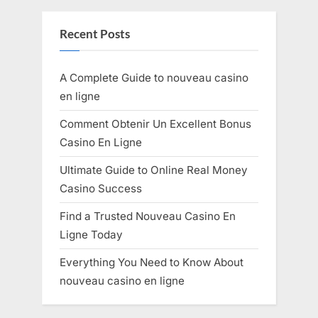
Recent Posts
A Complete Guide to nouveau casino
en ligne
Comment Obtenir Un Excellent Bonus
Casino En Ligne
Ultimate Guide to Online Real Money
Casino Success
Find a Trusted Nouveau Casino En
Ligne Today
Everything You Need to Know About
nouveau casino en ligne