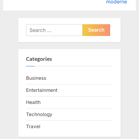
e
e
moderne
v
x
i
t
o
P
Search
u
o
for:
s
s
P
t
Categories
o
:
s
Business
t
:
Entertainment
Health
Technology
Travel