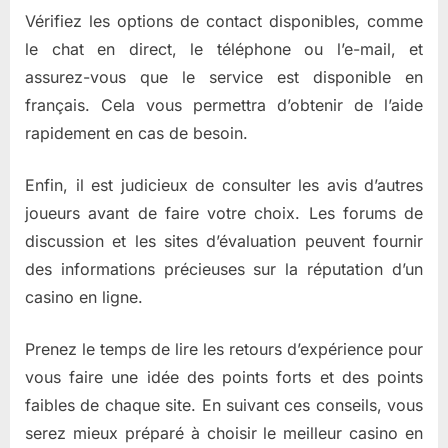
Vérifiez les options de contact disponibles, comme
le chat en direct, le téléphone ou l’e-mail, et
assurez-vous que le service est disponible en
français. Cela vous permettra d’obtenir de l’aide
rapidement en cas de besoin.
Enfin, il est judicieux de consulter les avis d’autres
joueurs avant de faire votre choix. Les forums de
discussion et les sites d’évaluation peuvent fournir
des informations précieuses sur la réputation d’un
casino en ligne.
Prenez le temps de lire les retours d’expérience pour
vous faire une idée des points forts et des points
faibles de chaque site. En suivant ces conseils, vous
serez mieux préparé à choisir le meilleur casino en