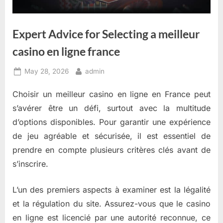
Expert Advice for Selecting a meilleur
casino en ligne france
Posted
By
May 28, 2026
admin
on
Choisir un meilleur casino en ligne en France peut
s’avérer être un défi, surtout avec la multitude
d’options disponibles. Pour garantir une expérience
de jeu agréable et sécurisée, il est essentiel de
prendre en compte plusieurs critères clés avant de
s’inscrire.
L’un des premiers aspects à examiner est la légalité
et la régulation du site. Assurez-vous que le casino
en ligne est licencié par une autorité reconnue, ce