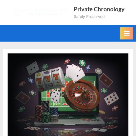
Skip
Private Chronology
to
Safely Preserved
content