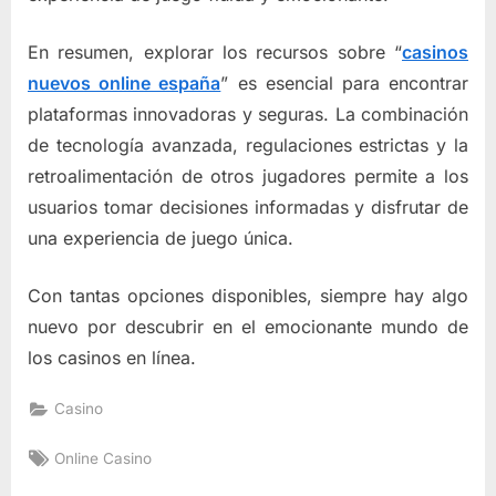
En resumen, explorar los recursos sobre “
casinos
nuevos online españa
” es esencial para encontrar
plataformas innovadoras y seguras. La combinación
de tecnología avanzada, regulaciones estrictas y la
retroalimentación de otros jugadores permite a los
usuarios tomar decisiones informadas y disfrutar de
una experiencia de juego única.
Con tantas opciones disponibles, siempre hay algo
nuevo por descubrir en el emocionante mundo de
los casinos en línea.
Casino
Tags:
Online Casino