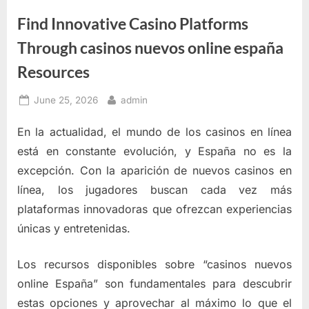
Find Innovative Casino Platforms
Through casinos nuevos online españa
Resources
Posted
By
June 25, 2026
admin
on
En la actualidad, el mundo de los casinos en línea
está en constante evolución, y España no es la
excepción. Con la aparición de nuevos casinos en
línea, los jugadores buscan cada vez más
plataformas innovadoras que ofrezcan experiencias
únicas y entretenidas.
Los recursos disponibles sobre “casinos nuevos
online España” son fundamentales para descubrir
estas opciones y aprovechar al máximo lo que el