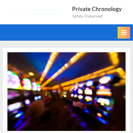
Skip
Private Chronology
to
Safely Preserved
content