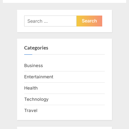
i
x
o
t
u
P
Search
s
o
for:
P
s
o
t
Categories
s
:
t
Business
:
Entertainment
Health
Technology
Travel