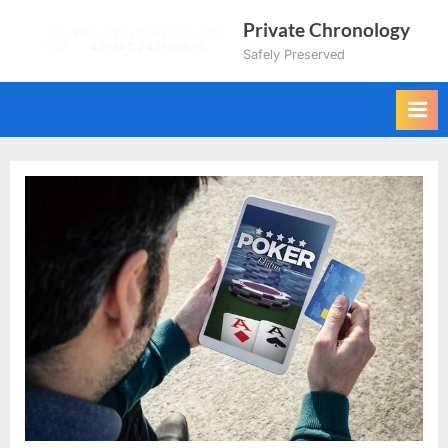
Skip
Private Chronology
to
Safely Preserved
content