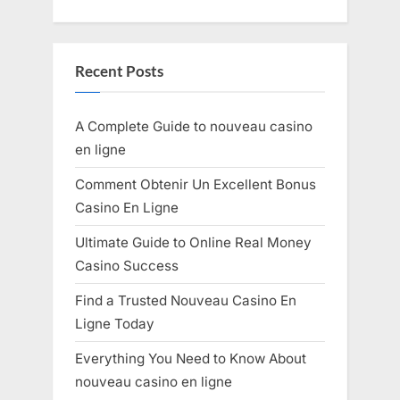
Recent Posts
A Complete Guide to nouveau casino
en ligne
Comment Obtenir Un Excellent Bonus
Casino En Ligne
Ultimate Guide to Online Real Money
Casino Success
Find a Trusted Nouveau Casino En
Ligne Today
Everything You Need to Know About
nouveau casino en ligne