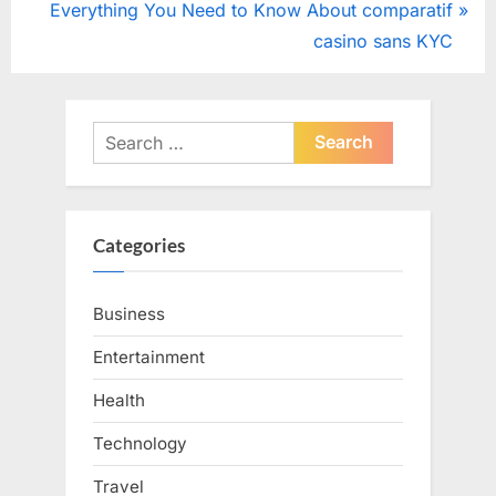
navigation
e
N
Everything You Need to Know About comparatif
v
e
casino sans KYC
i
x
o
t
u
P
Search
s
o
for:
P
s
o
t
Categories
s
:
t
Business
:
Entertainment
Health
Technology
Travel