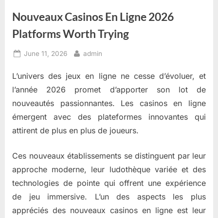
Nouveaux Casinos En Ligne 2026
Platforms Worth Trying
Posted
By
June 11, 2026
admin
on
L’univers des jeux en ligne ne cesse d’évoluer, et
l’année 2026 promet d’apporter son lot de
nouveautés passionnantes. Les casinos en ligne
émergent avec des plateformes innovantes qui
attirent de plus en plus de joueurs.
Ces nouveaux établissements se distinguent par leur
approche moderne, leur ludothèque variée et des
technologies de pointe qui offrent une expérience
de jeu immersive. L’un des aspects les plus
appréciés des nouveaux casinos en ligne est leur