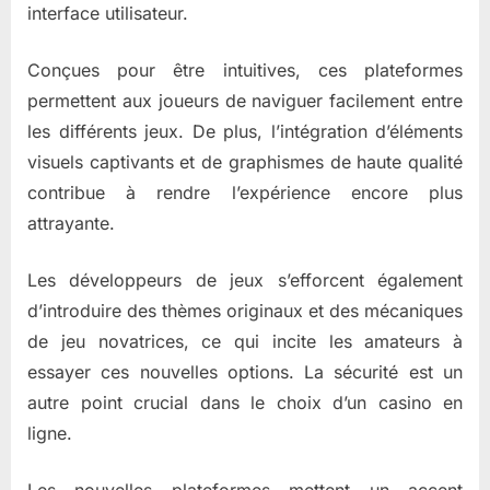
interface utilisateur.
Conçues pour être intuitives, ces plateformes
permettent aux joueurs de naviguer facilement entre
les différents jeux. De plus, l’intégration d’éléments
visuels captivants et de graphismes de haute qualité
contribue à rendre l’expérience encore plus
attrayante.
Les développeurs de jeux s’efforcent également
d’introduire des thèmes originaux et des mécaniques
de jeu novatrices, ce qui incite les amateurs à
essayer ces nouvelles options. La sécurité est un
autre point crucial dans le choix d’un casino en
ligne.