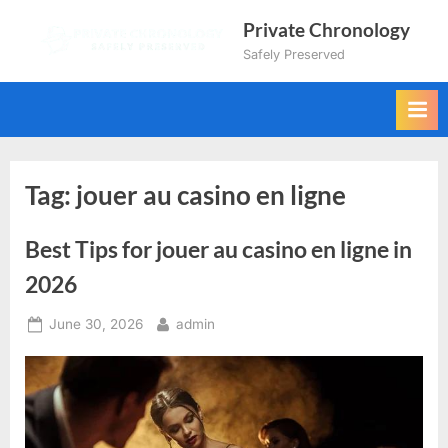
Skip
Private Chronology
to
Safely Preserved
content
Tag:
jouer au casino en ligne
Best Tips for jouer au casino en ligne in
2026
Posted
By
June 30, 2026
admin
on