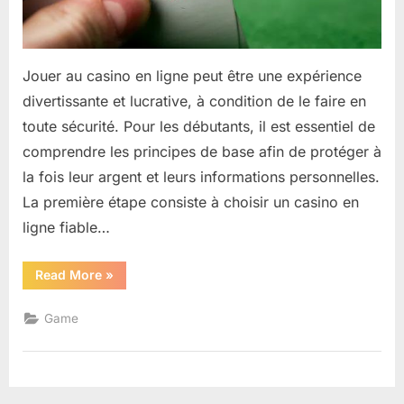
Jouer au casino en ligne peut être une expérience
divertissante et lucrative, à condition de le faire en
toute sécurité. Pour les débutants, il est essentiel de
comprendre les principes de base afin de protéger à
la fois leur argent et leurs informations personnelles.
La première étape consiste à choisir un casino en
ligne fiable…
“Beginner
Read More
»
Guide
to
jouer
Game
au
casino
en
ligne
Safely”