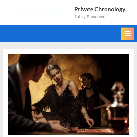
Skip
Private Chronology
to
Safely Preserved
content