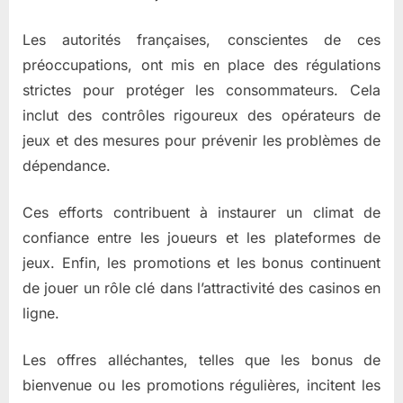
Les autorités françaises, conscientes de ces
préoccupations, ont mis en place des régulations
strictes pour protéger les consommateurs. Cela
inclut des contrôles rigoureux des opérateurs de
jeux et des mesures pour prévenir les problèmes de
dépendance.
Ces efforts contribuent à instaurer un climat de
confiance entre les joueurs et les plateformes de
jeux. Enfin, les promotions et les bonus continuent
de jouer un rôle clé dans l’attractivité des casinos en
ligne.
Les offres alléchantes, telles que les bonus de
bienvenue ou les promotions régulières, incitent les