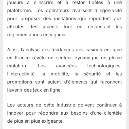
joueurs à s’inscrire et à rester fidèles à une
plateforme. Les opérateurs rivalisent d’ingéniosité
pour proposer des incitations qui répondent aux
attentes des joueurs tout en respectant les
réglementations en vigueur.
Ainsi, l’analyse des tendances des casinos en ligne
en France révèle un secteur dynamique en pleine
mutation. Les avancées technologiques,
l’interactivité, la mobilité, la sécurité et les
promotions sont autant d’éléments qui façonnent
l’avenir des jeux en ligne.
Les acteurs de cette industrie doivent continuer à
innover pour répondre aux besoins d’une clientèle
de plus en plus exigeante.