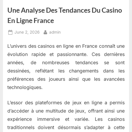
Une Analyse Des Tendances Du Casino
En Ligne France
Posted
By
June 2, 2026
admin
on
L’univers des casinos en ligne en France connaît une
évolution rapide et passionnante. Ces dernières
années, de nombreuses tendances se sont
dessinées, reflétant les changements dans les
préférences des joueurs ainsi que les avancées
technologiques.
L’essor des plateformes de jeux en ligne a permis
d’accéder à une multitude de jeux, offrant ainsi une
expérience immersive et variée. Les casinos
traditionnels doivent désormais s’adapter à cette