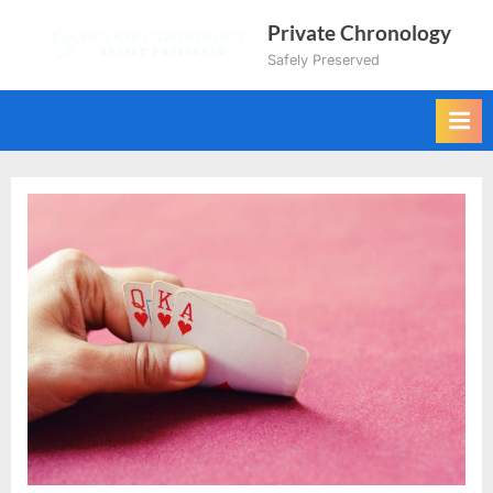
Skip
Private Chronology
to
Safely Preserved
content