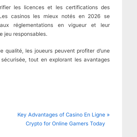
ifier les licences et les certifications des
 Les casinos les mieux notés en 2026 se
 aux réglementations en vigueur et leur
e jeu responsables.
e qualité, les joueurs peuvent profiter d’une
 sécurisée, tout en explorant les avantages
N
Key Advantages of Casino En Ligne
e
Crypto for Online Gamers Today
x