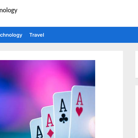
nology
chnology
Travel