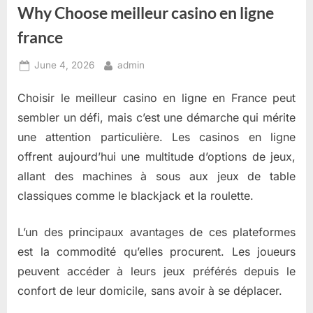
Why Choose meilleur casino en ligne
france
Posted
By
June 4, 2026
admin
on
Choisir le meilleur casino en ligne en France peut
sembler un défi, mais c’est une démarche qui mérite
une attention particulière. Les casinos en ligne
offrent aujourd’hui une multitude d’options de jeux,
allant des machines à sous aux jeux de table
classiques comme le blackjack et la roulette.
L’un des principaux avantages de ces plateformes
est la commodité qu’elles procurent. Les joueurs
peuvent accéder à leurs jeux préférés depuis le
confort de leur domicile, sans avoir à se déplacer.